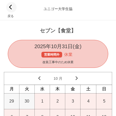
ユニゴー大学生協
戻る
セブン【食堂】
2025年10月31日(金)
休業
営業時間外
改装工事中のため休業
10 月
月
火
水
木
金
土
日
29
30
1
2
3
4
5