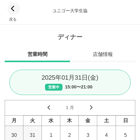
ユニゴー大学生協
戻る
ディナー
営業時間
店舗情報
2025年01月31日(金)
15:00〜21:00
営業中
1 月
月
火
水
木
金
土
日
30
31
1
2
3
4
5