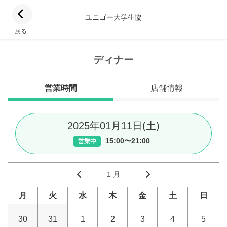
ユニゴー大学生協
戻る
ディナー
営業時間
店舗情報
2025年01月11日(土)
15:00〜21:00
営業中
1 月
月
火
水
木
金
土
日
30
31
1
2
3
4
5