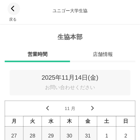
ユニゴー大学生協
戻る
生協本部
営業時間
店舗情報
2025年11月14日(金)
お問い合わせください
11 月
月
火
水
木
金
土
日
27
28
29
30
31
1
2